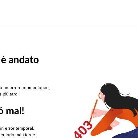
 è andato
rato un errore momentaneo,
e più tardi.
ó mal!
403
un error temporal.
ntentarlo más tarde.